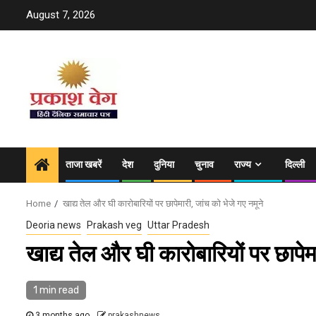
Skip
August 7, 2026
to
content
ताजा खबरें
देश
दुनिया
चुनाव
राज्य
दिल्ली
Home
खाद्य तेल और घी कारोबारियों पर छापेमारी, जांच को भेजे गए नमूने
Deoria news
Prakash veg
Uttar Pradesh
खाद्य तेल और घी कारोबारियों पर छापेम
1 min read
3 months ago
prakashnews