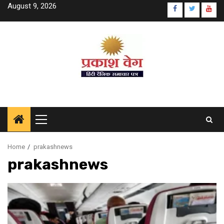
Skip
August 9, 2026
www.faceboo
twitter.c
yout
to
content
Primary
Menu
Home
prakashnews
prakashnews