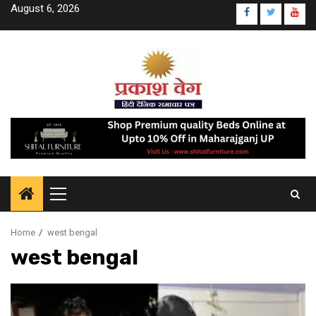
Skip
August 6, 2026
www.faceboo
twitter.c
yout
to
content
Primary
Menu
Home
west bengal
west bengal